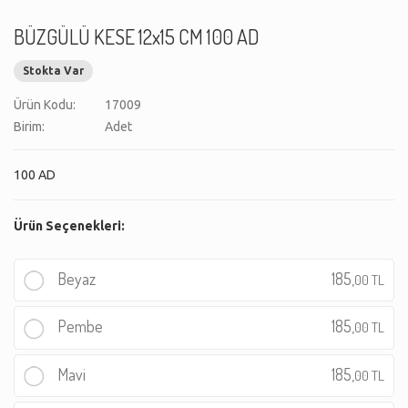
BÜZGÜLÜ KESE 12x15 CM 100 AD
Stokta Var
Ürün Kodu:
17009
Birim:
Adet
100 AD
Ürün Seçenekleri:
Beyaz
185,
00 TL
Pembe
185,
00 TL
Mavi
185,
00 TL