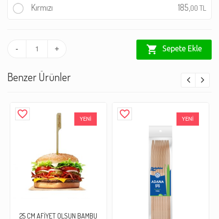
Kırmızı
185,
00 TL
shopping_cart
Sepete Ekle
-
+
Benzer Ürünler
favorite_border
favorite_border
YENİ
YENİ
25 CM AFİYET OLSUN BAMBU