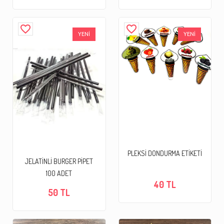
favorite_border
favorite_border
YENİ
YENİ
PLEKSİ DONDURMA ETİKETİ
JELATİNLİ BURGER PİPET
100 ADET
40 TL
50 TL