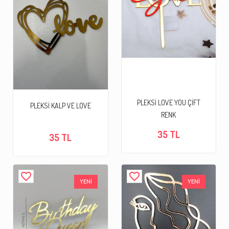
PLEKSİ LOVE YOU ÇİFT
PLEKSİ KALP VE LOVE
RENK
35 TL
35 TL
favorite_border
favorite_border
YENİ
YENİ