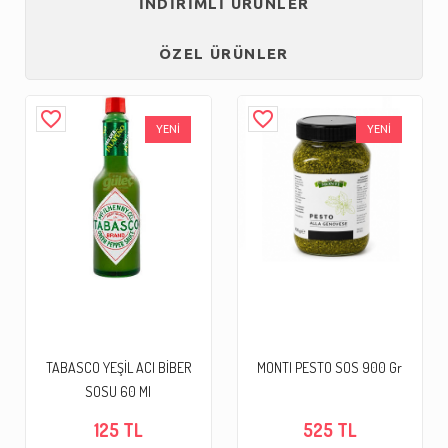
İNDİRİMLİ ÜRÜNLER
ÖZEL ÜRÜNLER
favorite_border
favorite_border
YENİ
YENİ
TABASCO YEŞİL ACI BİBER
MONTI PESTO SOS 900 Gr
SOSU 60 Ml
125 TL
525 TL