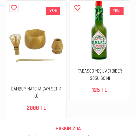
favorite_border
favorite_border
YENİ
YENİ
TABASCO YEŞİL ACI BİBER
SOSU 60 Ml
BAMBUM MATCHA ÇAYI SETİ 4
125 TL
LÜ
2000 TL
HAKKIMIZDA