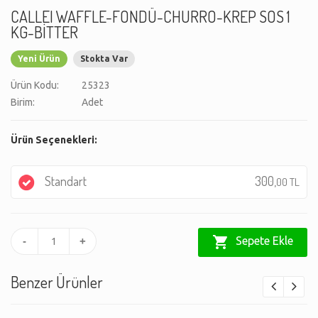
CALLEI WAFFLE-FONDÜ-CHURRO-KREP SOS 1
KG-BİTTER
Yeni Ürün
Stokta Var
Ürün Kodu:
25323
Birim:
Adet
Ürün Seçenekleri:
Standart
300,
00 TL
shopping_cart
Sepete Ekle
-
+
Benzer Ürünler