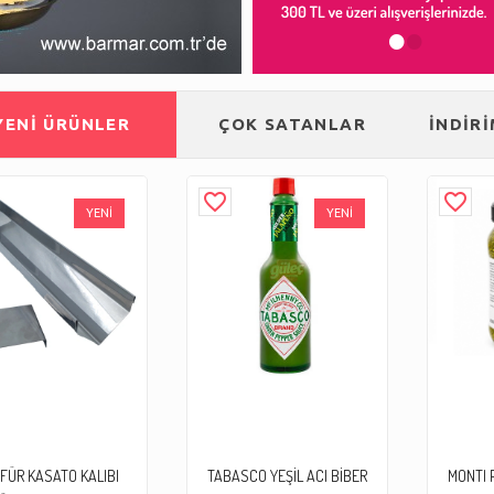
•
•
YENİ ÜRÜNLER
ÇOK SATANLAR
İNDİR
favorite_border
favorite_border
YENİ
YENİ
İFÜR KASATO KALIBI
TABASCO YEŞİL ACI BİBER
MONTI 