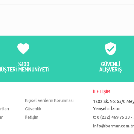
ih ettiğimiz kargo
özellikle zarar görmeden geliyor
Teşekkür eder
ünleri kaliteli,
ve uygun seviyorum barmarı :)
rsuz... Paketi
TUĞÇE Kaykıs
az mutlu oldum.
elif kurt
n renkleri harika.
:) Çok ama çok
rmar.
favorite
verified_user
%100
GÜVENLİ
MÜŞTERİ MEMNUNİYETİ
ALIŞVERİŞ
İLETİŞİM
Kişisel Verilerin Korunması
1202 Sk. No: 65/C Mey
Yenişehir İzmir
rtları
Güvenlik
ar
İletişim
t: 0 (232) 469 75 33 -
info@barmar.com.t