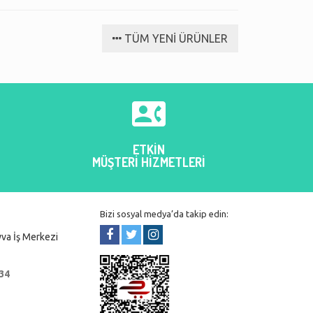
im barmar.
kargoya verildi ve ertesi gün
Tekrar sipari
elime ulaştı.
daha geniş ür
TÜM YENİ ÜRÜNLER
ız
filiz ayaz
Bünyamin

ETKİN
MÜŞTERİ HİZMETLERİ
Bizi sosyal medya’da takip edin:
va İş Merkezi
 34
r