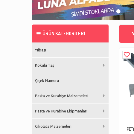
•
•
•
•
ÜRÜN KATEGORİLERİ
Yılbaşı
favorite_border
Kokulu Taş
Çiçek Hamuru
Pasta ve Kurabiye Malzemeleri
Pasta ve Kurabiye Ekipmanları
Çikolata Malzemeleri
PET