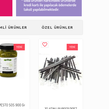
İMLİ ÜRÜNLER
ÖZEL ÜRÜNLER
favorite_border
YENİ
YENİ
PESTO SOS 900 Gr
JELATİNLİ BURGER PİPET