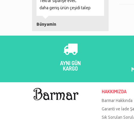
 ve ertesi gün
Tekrar siparişe evet.
her zaman terc
daha geniş ürün çeşidi talep
ile çalışıyor, ür
pakatleme kusu
açınca inanılm
Bünyamin
Şeker hamurunu
Daha ne olsun 
teşekkürler Ba
merve çaktu
AYNI GÜN
KARGO
HAKKIMIZDA
Barmar Hakkında
Garanti ve İade Şa
Sık Sorulan Sorul