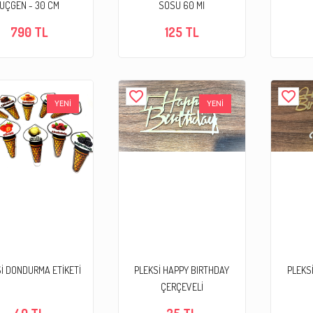
ÜÇGEN - 30 CM
SOSU 60 Ml
790 TL
125 TL
favorite_border
favorite_border
YENİ
YENİ
İ DONDURMA ETİKETİ
PLEKSİ HAPPY BIRTHDAY
PLEKS
ÇERÇEVELİ