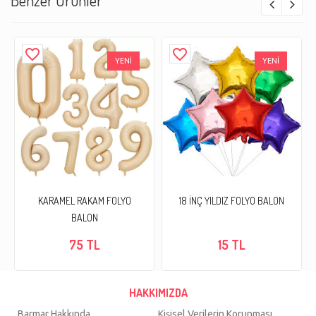
Benzer Ürünler
favorite_border
favorite_border
YENİ
YENİ
KARAMEL RAKAM FOLYO
18 İNÇ YILDIZ FOLYO BALON
BALON
75 TL
15 TL
HAKKIMIZDA
Barmar Hakkında
Kişisel Verilerin Korunması