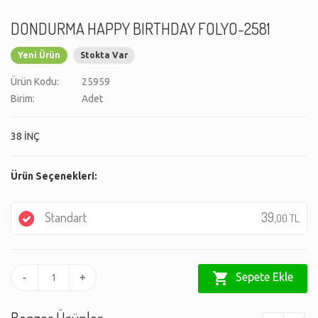
DONDURMA HAPPY BIRTHDAY FOLYO-2581
Yeni Ürün
Stokta Var
Ürün Kodu:
25959
Birim:
Adet
38 İNÇ
Ürün Seçenekleri:
Standart
39,
00 TL
shopping_cart
Sepete Ekle
-
+