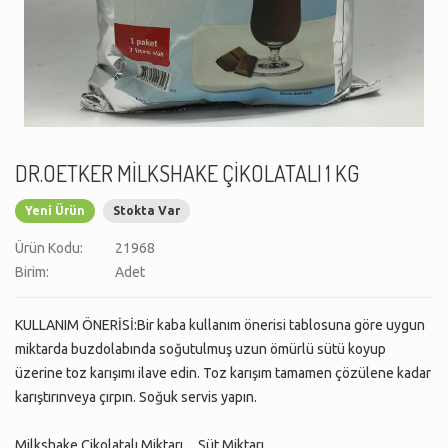
DR.OETKER MİLKSHAKE ÇİKOLATALI 1 KG
Yeni Ürün
Stokta Var
Ürün Kodu:
21968
Birim:
Adet
KULLANIM ÖNERİSİ:Bir kaba kullanım önerisi tablosuna göre uygun
miktarda buzdolabında soğutulmuş uzun ömürlü sütü koyup
üzerine toz karışımı ilave edin. Toz karışım tamamen çözülene kadar
karıştırınveya çırpın. Soğuk servis yapın.
Milkshake Çikolatalı Miktarı Süt Miktarı