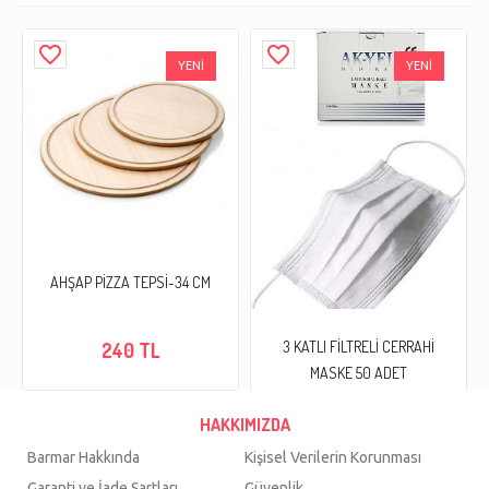
favorite_border
favorite_border
YENİ
YENİ
AHŞAP PİZZA TEPSİ-34 CM
3 KATLI FİLTRELİ CERRAHİ
240 TL
MASKE 50 ADET
50 TL
HAKKIMIZDA
Barmar Hakkında
Kişisel Verilerin Korunması
Garanti ve İade Şartları
Güvenlik