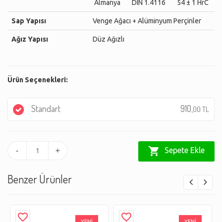
Almanya
DIN 1.4116
54 ± 1 HrC
Sap Yapısı
Venge Ağacı + Alüminyum Perçinler
Ağız Yapısı
Düz Ağızlı
Ürün Seçenekleri:
Standart
910,
00 TL
shopping_cart
Sepete Ekle
-
+
Benzer Ürünler
favorite_border
favorite_border
YENİ
YENİ