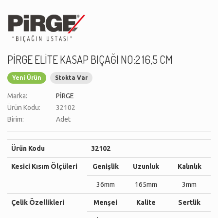
PİRGE ELİTE KASAP BIÇAĞI NO:2 16,5 CM
Yeni Ürün
Stokta Var
Marka:
PİRGE
Ürün Kodu:
32102
Birim:
Adet
Ürün Kodu
32102
Kesici Kısım Ölçüleri
Genişlik
Uzunluk
Kalınlık
36mm
165mm
3mm
Çelik Özellikleri
Menşei
Kalite
Sertlik