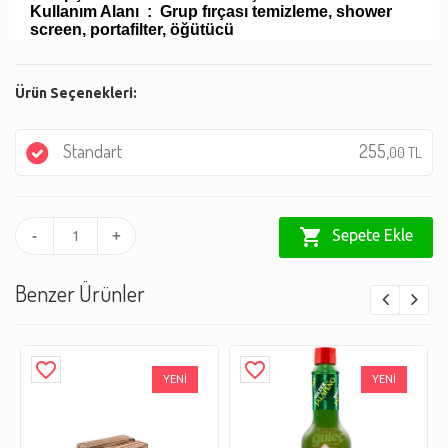
Kullanım Alanı : Grup fırçası temizleme, shower
screen, portafilter, öğütücü
Ürün Seçenekleri:
Standart
255,
00 TL
shopping_cart
Sepete Ekle
-
+
Benzer Ürünler
favorite_border
favorite_border
YENİ
YENİ