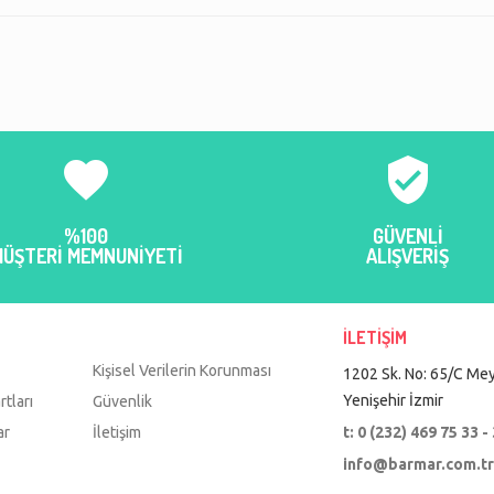
ih ettiğimiz kargo
özellikle zarar görmeden geliyor
Teşekkür eder
ünleri kaliteli,
ve uygun seviyorum barmarı :)
rsuz... Paketi
TUĞÇE Kaykıs
az mutlu oldum.
elif kurt
n renkleri harika.
:) Çok ama çok
rmar.
favorite
verified_user
%100
GÜVENLİ
MÜŞTERİ MEMNUNİYETİ
ALIŞVERİŞ
İLETİŞİM
Kişisel Verilerin Korunması
1202 Sk. No: 65/C Mey
Yenişehir İzmir
rtları
Güvenlik
ar
İletişim
t: 0 (232) 469 75 33 -
info@barmar.com.t