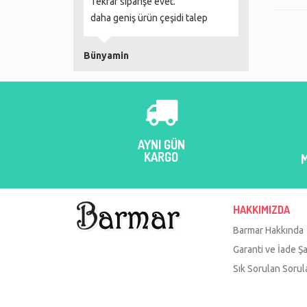
 ve ertesi gün
Tekrar siparişe evet.
her zaman terc
daha geniş ürün çeşidi talep
ile çalışıyor, ür
pakatleme kusu
açınca inanılm
Bünyamin
Şeker hamurunu
Daha ne olsun 
teşekkürler Ba
merve çaktu
AYNI GÜN
KARGO
HAKKIMIZDA
Barmar Hakkında
Garanti ve İade Şa
Sık Sorulan Sorul