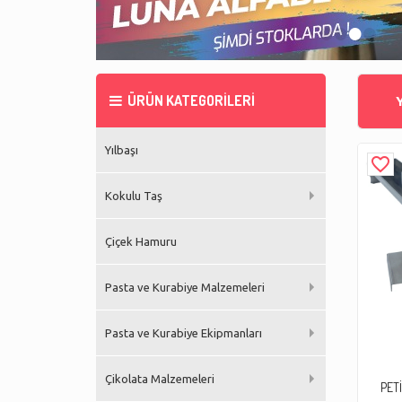
•
•
•
•
ÜRÜN KATEGORİLERİ
Yılbaşı
favorite_border
Kokulu Taş
Çiçek Hamuru
Pasta ve Kurabiye Malzemeleri
Pasta ve Kurabiye Ekipmanları
Çikolata Malzemeleri
PET