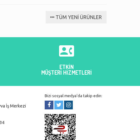
im barmar.
kargoya verildi ve ertesi gün
Tekrar sipari
elime ulaştı.
daha geniş ür
TÜM YENİ ÜRÜNLER
ız
filiz ayaz
Bünyamin

ETKİN
MÜŞTERİ HİZMETLERİ
Bizi sosyal medya’da takip edin:
va İş Merkezi
 34
r