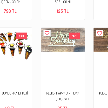
ÜÇGEN - 30 CM
SOSU 60 Ml
790 TL
125 TL
favorite_border
favorite_border
YENİ
YENİ
İ DONDURMA ETİKETİ
PLEKSİ HAPPY BIRTHDAY
PLEKS
ÇERÇEVELİ