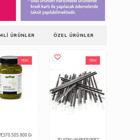
İMLİ ÜRÜNLER
ÖZEL ÜRÜNLER
favorite_border
YENİ
YENİ
PESTO SOS 900 Gr
JELATİNLİ BURGER PİPET