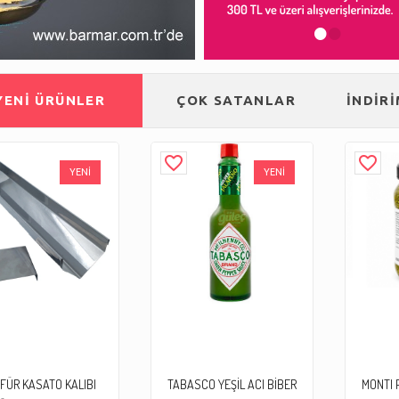
•
•
YENİ ÜRÜNLER
ÇOK SATANLAR
İNDİR
favorite_border
favorite_border
YENİ
YENİ
İFÜR KASATO KALIBI
TABASCO YEŞİL ACI BİBER
MONTI 