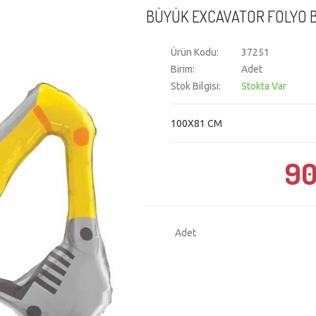
BÜYÜK EXCAVATOR FOLYO 
Ürün Kodu:
37251
Birim:
Adet
Stok Bilgisi:
Stokta Var
100X81 CM
90
Adet