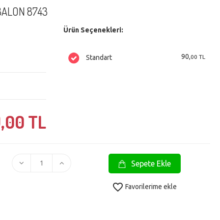
BALON 8743
Ürün Seçenekleri:
90,
00 TL
Standart
,
00 TL
Sepete Ekle
favorite_border
Favorilerime ekle