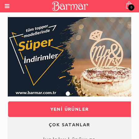
0
•
•
•
•
YENİ ÜRÜNLER
ÇOK SATANLAR