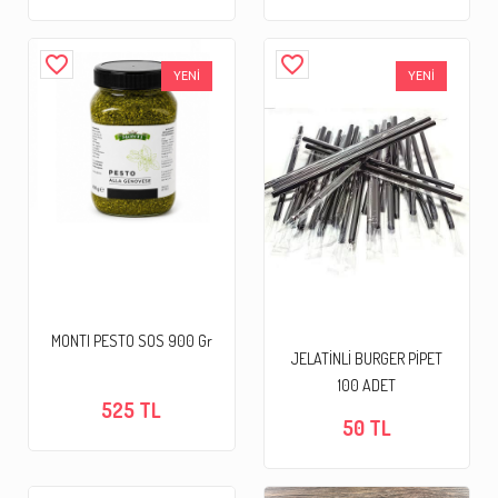
favorite_border
favorite_border
YENİ
YENİ
MONTI PESTO SOS 900 Gr
JELATİNLİ BURGER PİPET
100 ADET
525 TL
50 TL