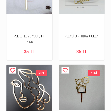
PLEKSİ LOVE YOU ÇİFT
PLEKSİ BIRTHDAY QUEEN
RENK
35 TL
35 TL
favorite_border
favorite_border
YENİ
YENİ