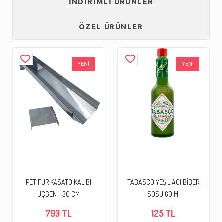
İNDİRİMLİ ÜRÜNLER
ÖZEL ÜRÜNLER
favorite_border
favorite_border
YENİ
YENİ
PETİFÜR KASATO KALIBI
TABASCO YEŞİL ACI BİBER
ÜÇGEN - 30 CM
SOSU 60 Ml
790 TL
125 TL