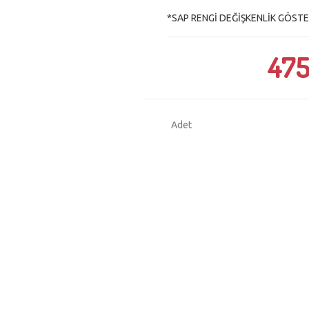
*SAP RENGİ DEĞİŞKENLİK GÖST
475
Adet