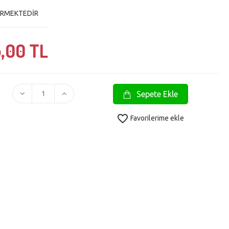
ERMEKTEDİR
,
00 TL
Sepete Ekle
favorite_border
Favorilerime ekle