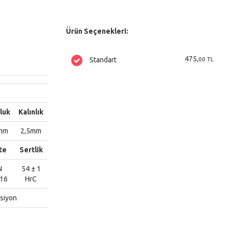
Ürün Seçenekleri:
475,
00 TL
Standart
luk
Kalınlık
mm
2,5mm
te
Sertlik
N
54 ± 1
116
HrC
ksiyon