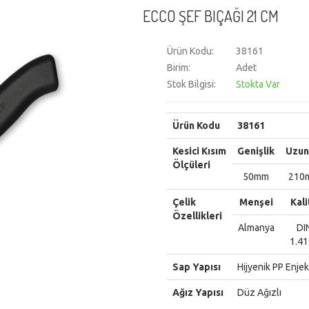
ECCO ŞEF BIÇAĞI 21 CM
Ürün Kodu:
38161
Birim:
Adet
Stok Bilgisi:
Stokta Var
Ürün Kodu
38161
Kesici Kısım
Genişlik
Uzun
Ölçüleri
50mm
210
Çelik
Menşei
Kali
Özellikleri
Almanya
DI
1.4
Sap Yapısı
Hijyenik PP Enje
Ağız Yapısı
Düz Ağızlı