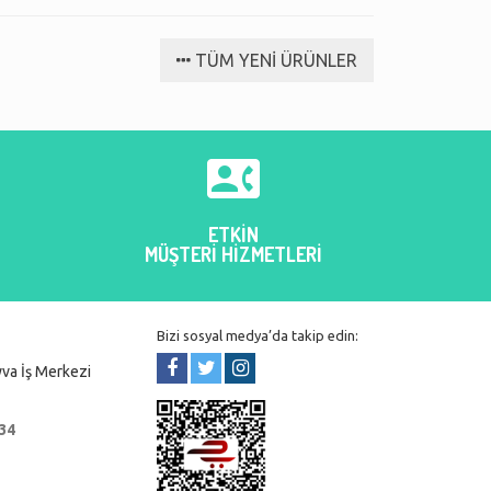
im barmar.
kargoya verildi ve ertesi gün
Tekrar sipari
elime ulaştı.
daha geniş ür
TÜM YENİ ÜRÜNLER
ız
filiz ayaz
Bünyamin

ETKİN
MÜŞTERİ HİZMETLERİ
Bizi sosyal medya’da takip edin:
va İş Merkezi
 34
r