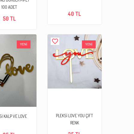
100 ADET
40 TL
50 TL
favorite_border
YENİ
YENİ
PLEKSİ LOVE YOU ÇİFT
Sİ KALP VE LOVE
RENK