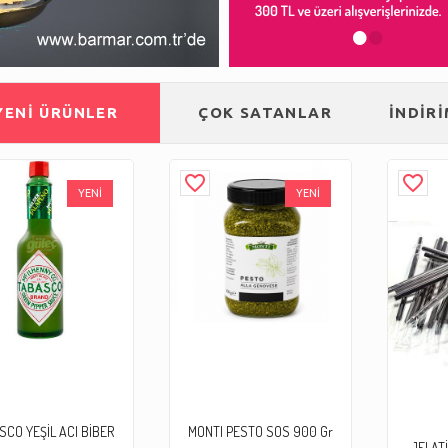
•
•
YENİ ÜRÜNLER
ÇOK SATANLAR
İNDİR
favorite_border
favorite_border
YENİ
YENİ
SCO YEŞİL ACI BİBER
MONTI PESTO SOS 900 Gr
JELATİ