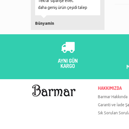
 ve ertesi gün
Tekrar siparişe evet.
her zaman terc
daha geniş ürün çeşidi talep
ile çalışıyor, ür
pakatleme kusu
açınca inanılm
Bünyamin
Şeker hamurunu
Daha ne olsun 
teşekkürler Ba
merve çaktu
AYNI GÜN
KARGO
HAKKIMIZDA
Barmar Hakkında
Garanti ve İade Şa
Sık Sorulan Sorul