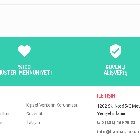
ih ettiğimiz kargo
özellikle zarar görmeden geliyor
Teşekkür eder
ünleri kaliteli,
ve uygun seviyorum barmarı :)
rsuz... Paketi
TUĞÇE Kaykıs
az mutlu oldum.
elif kurt
n renkleri harika.
:) Çok ama çok
rmar.
favorite
verified_user
%100
GÜVENLİ
MÜŞTERİ MEMNUNİYETİ
ALIŞVERİŞ
İLETİŞİM
Kişisel Verilerin Korunması
1202 Sk. No: 65/C Mey
Yenişehir İzmir
rtları
Güvenlik
ar
İletişim
t: 0 (232) 469 75 33 -
info@barmar.com.t