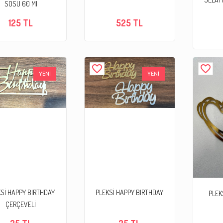
SOSU 60 Ml
125 TL
525 TL
favorite_border
favorite_border
YENİ
YENİ
Sİ HAPPY BIRTHDAY
PLEKSİ HAPPY BIRTHDAY
PLEK
ÇERÇEVELİ