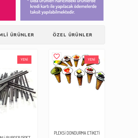
İMLİ ÜRÜNLER
ÖZEL ÜRÜNLER
favorite_border
YENİ
YENİ
PLEKSİ DONDURMA ETİKETİ
NLİ BURGER PİPET