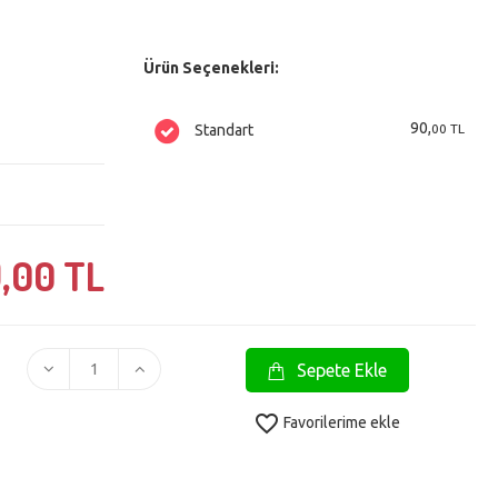
Ürün Seçenekleri:
90,
00 TL
Standart
,
00 TL
Sepete Ekle
favorite_border
Favorilerime ekle