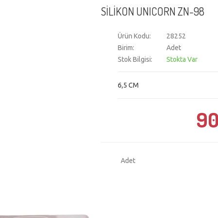
SİLİKON UNICORN ZN-98
Ürün Kodu:
28252
Birim:
Adet
Stok Bilgisi:
Stokta Var
6,5 CM
90
Adet