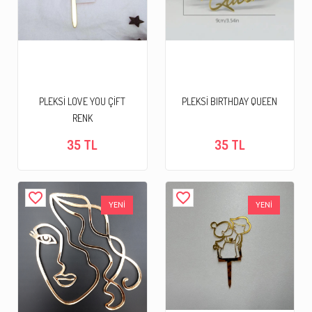
PLEKSİ LOVE YOU ÇİFT
PLEKSİ BIRTHDAY QUEEN
RENK
35 TL
35 TL
favorite_border
favorite_border
YENİ
YENİ