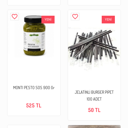
favorite_border
favorite_border
YENİ
YENİ
MONTI PESTO SOS 900 Gr
JELATİNLİ BURGER PİPET
100 ADET
525 TL
50 TL