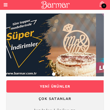
0
•
•
•
•
YENİ ÜRÜNLER
ÇOK SATANLAR