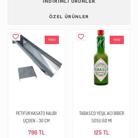
İNDİRİMLİ ÜRÜNLER
ÖZEL ÜRÜNLER
favorite_border
favorite_border
YENİ
YENİ
PETİFÜR KASATO KALIBI
TABASCO YEŞİL ACI BİBER
ÜÇGEN - 30 CM
SOSU 60 Ml
790 TL
125 TL