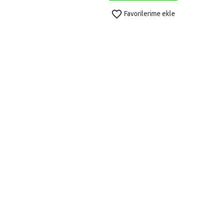
favorite_border
Favorilerime ekle