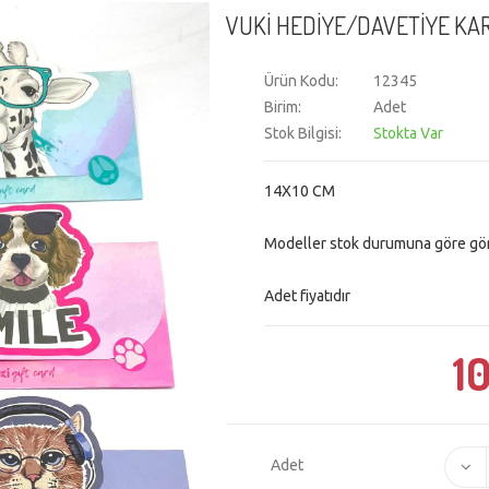
VUKİ HEDİYE/DAVETİYE KA
Ürün Kodu:
12345
Birim:
Adet
Stok Bilgisi:
Stokta Var
14X10 CM
Modeller stok durumuna göre gönd
Adet fiyatıdır
10
Adet