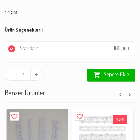
14 CM
Ürün Seçenekleri:
Standart
100,
00 TL
shopping_cart
Sepete Ekle
-
+
Benzer Ürünler
favorite_border
favorite_border
YENİ