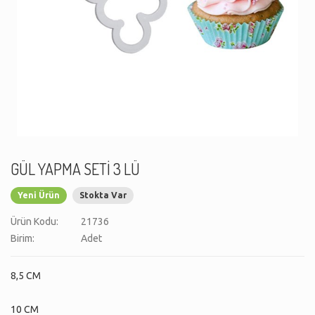
GÜL YAPMA SETİ 3 LÜ
Yeni Ürün
Stokta Var
Ürün Kodu:
21736
Birim:
Adet
8,5 CM
10 CM