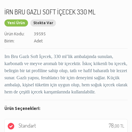
İRN BRU GAZLI SOFT İÇECEK 330 ML
Yeni Ürün
Stokta Var
Ürün Kodu:
39595
Birim:
Adet
Irn Bru Gazlı Soft İçecek, 330 ml’lik ambalajında sunulan,
karbonatlı ve meyve aromalı bir içecektir. İskoç kökenli bu içecek,
belirgin bir tat profiline sahip olup, tatlı ve hafif baharatlı bir lezzet
sunar. Gazlı yapısı, ferahlatıcı bir içim deneyimi sağlar. Küçük
ambalajı, kişisel tüketim için uygun olup, hem soğuk içecek olarak
hem de çeşitli içecek karışımlarında kullanılabilir.
Ürün Seçenekleri:
Standart
78,
00 TL