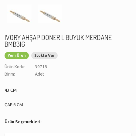
IVORY AHŞAP DÖNER L BÜYÜK MERDANE
BMB316
Yeni Ürün
Stokta Var
Ürün Kodu:
39718
Birim:
Adet
43 CM
ÇAP:6 CM
Ürün Seçenekleri: