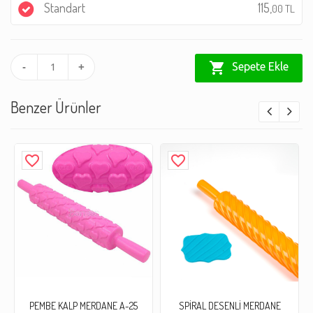
Standart
115,
00 TL
shopping_cart
Sepete Ekle
-
+
Benzer Ürünler
favorite_border
favorite_border
PEMBE KALP MERDANE A-25
SPİRAL DESENLİ MERDANE