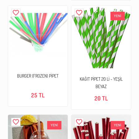
favorite_border
favorite_border
YENİ
BURGER (FROZEN) PİPET
KAĞIT PİPET 20 Lİ - YEŞİL
BEYAZ
25 TL
20 TL
favorite_border
favorite_border
YENİ
YENİ