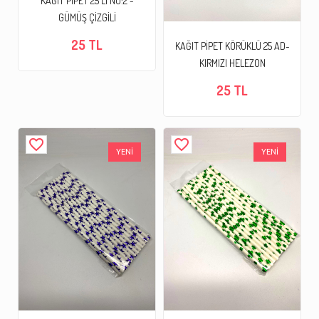
KAĞIT PİPET 25 Lİ NO:2 -
GÜMÜŞ ÇİZGİLİ
25 TL
KAĞIT PİPET KÖRÜKLÜ 25 AD-
KIRMIZI HELEZON
25 TL
favorite_border
favorite_border
YENİ
YENİ