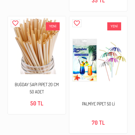
35 TL
favorite_border
favorite_border
YENİ
YENİ
BUĞDAY SAPI PİPET 20 CM
50 ADET
50 TL
PALMİYE PİPET 50 Lİ
70 TL