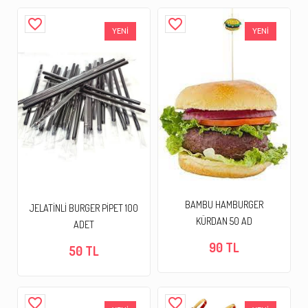
favorite_border
favorite_border
YENİ
YENİ
BAMBU HAMBURGER
JELATİNLİ BURGER PİPET 100
KÜRDAN 50 AD
ADET
90 TL
50 TL
favorite_border
favorite_border