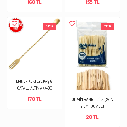
160 TL
155 TL
favorite_border
favorite_border
YENİ
YENİ
EPINOX KOKTEYL KAŞIĞI
ÇATALLI ALTIN AKK-30
170 TL
DOLPHİN BAMBU CİPS ÇATALI
9 CM-100 ADET
20 TL