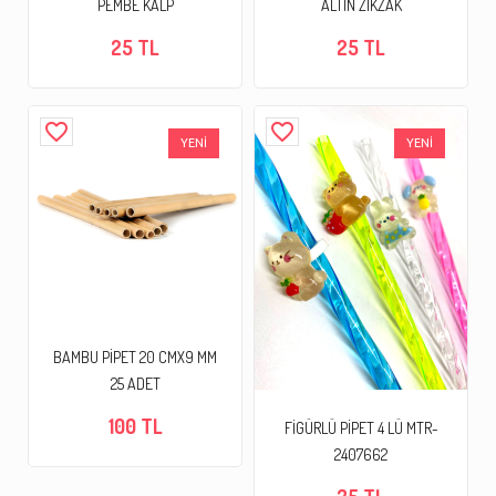
PEMBE KALP
ALTIN ZİKZAK
25 TL
25 TL
favorite_border
favorite_border
YENİ
YENİ
BAMBU PİPET 20 CMX9 MM
25 ADET
100 TL
FİGÜRLÜ PİPET 4 LÜ MTR-
2407662