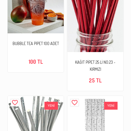
BUBBLE TEA PİPET 100 ADET
100 TL
KAĞIT PİPET 25 Lİ NO:23 -
KIRMIZI
25 TL
favorite_border
favorite_border
YENİ
YENİ