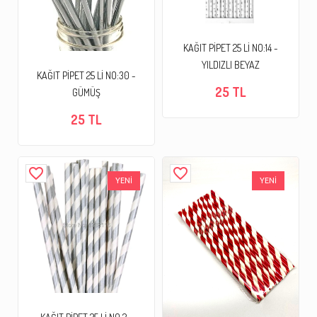
KAĞIT PİPET 25 Lİ NO:14 -
YILDIZLI BEYAZ
KAĞIT PİPET 25 Lİ NO:30 -
25 TL
GÜMÜŞ
25 TL
favorite_border
favorite_border
YENİ
YENİ