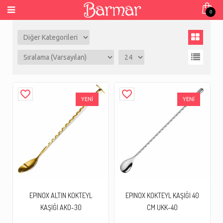
0
favorite_border
favorite_border
YENİ
YENİ
EPINOX ALTIN KOKTEYL
EPINOX KOKTEYL KAŞIĞI 40
KAŞIĞI AKO-30
CM UKK-40