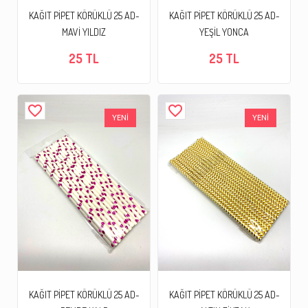
KAĞIT PİPET KÖRÜKLÜ 25 AD-
KAĞIT PİPET KÖRÜKLÜ 25 AD-
MAVİ YILDIZ
YEŞİL YONCA
25 TL
25 TL
favorite_border
favorite_border
YENİ
YENİ
KAĞIT PİPET KÖRÜKLÜ 25 AD-
KAĞIT PİPET KÖRÜKLÜ 25 AD-