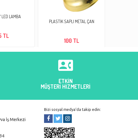
Y LED LAMBA
PİLLİ IŞIKL
PLASTİK SAPLI METAL ÇAN
5 TL
2
100 TL

ETKİN
MÜŞTERİ HİZMETLERİ
Bizi sosyal medya’da takip edin:
va İş Merkezi
 34