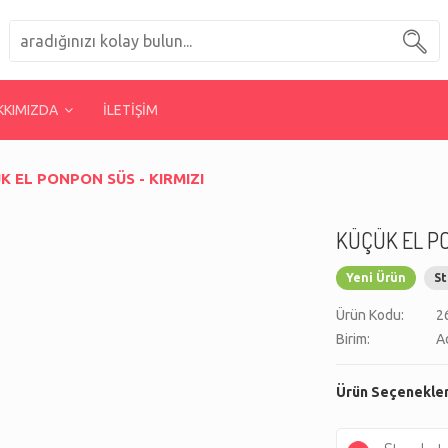
KKIMIZDA
İLETİŞİM
K EL PONPON SÜS - KIRMIZI
KÜÇÜK EL PO
Yeni Ürün
St
Ürün Kodu:
2
Birim:
A
Ürün Seçenekler