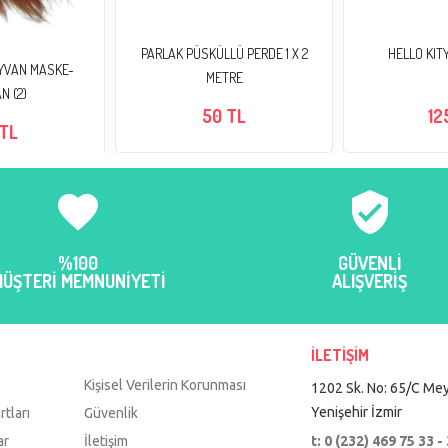
PARLAK PÜSKÜLLÜ PERDE 1 X 2
HELLO KIT
YVAN MASKE-
METRE
N (2)
50 TL
12
 TL
favorite
verified_user
%100
GÜVENLİ
MÜŞTERİ MEMNUNİYETİ
ALIŞVERİŞ
İLETİŞİM
Kişisel Verilerin Korunması
1202 Sk. No: 65/C Mey
Yenişehir İzmir
rtları
Güvenlik
ar
İletişim
t: 0 (232) 469 75 33 -