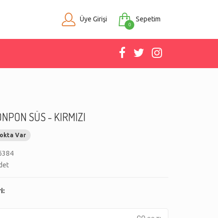
Üye Girişi
Sepetim
0
NPON SÜS - KIRMIZI
okta Var
6384
det
i: