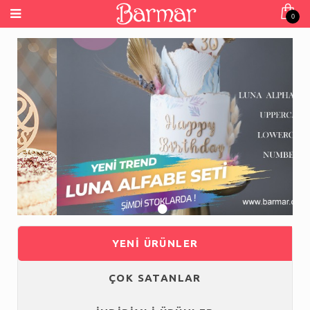
0
•
•
•
•
YENİ ÜRÜNLER
ÇOK SATANLAR