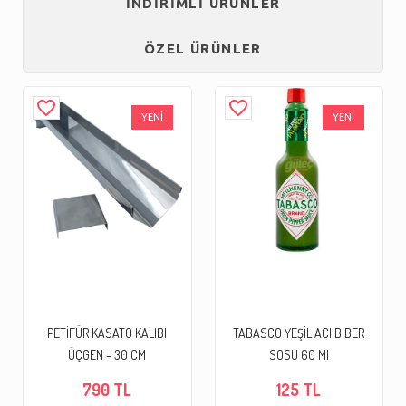
İNDİRİMLİ ÜRÜNLER
ÖZEL ÜRÜNLER
favorite_border
favorite_border
YENİ
YENİ
PETİFÜR KASATO KALIBI
TABASCO YEŞİL ACI BİBER
ÜÇGEN - 30 CM
SOSU 60 Ml
790 TL
125 TL