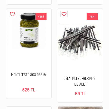
favorite_border
favorite_border
YENİ
YENİ
MONTI PESTO SOS 900 Gr
JELATİNLİ BURGER PİPET
100 ADET
525 TL
50 TL