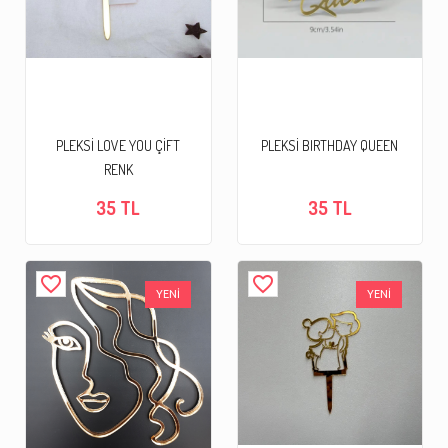
PLEKSİ LOVE YOU ÇİFT
PLEKSİ BIRTHDAY QUEEN
RENK
35 TL
35 TL
favorite_border
favorite_border
YENİ
YENİ