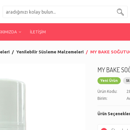
KKIMIZDA
İLETİŞİM
eleri
Yenilebilir Süsleme Malzemeleri
MY BAKE SOĞUTUC
MY BAKE SO
Yeni Ürün
St
Ürün Kodu:
2
Birim:
A
Ürün Seçenekler