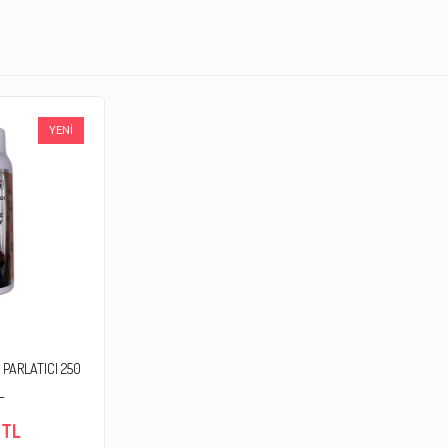
YENİ
PARLATICI 250
L
 TL