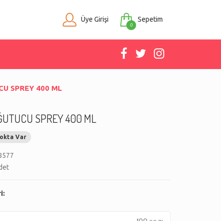
Üye Girişi
Sepetim
0
U SPREY 400 ML
ĞUTUCU SPREY 400 ML
okta Var
8577
det
i: