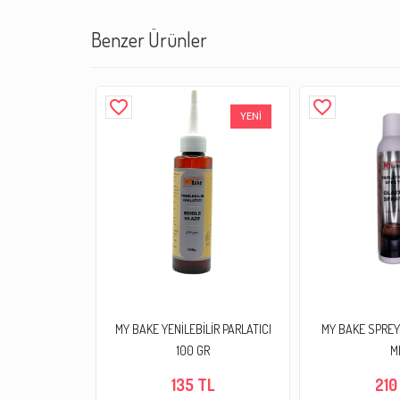
Benzer Ürünler
favorite_border
favorite_border
YENİ
MY BAKE YENİLEBİLİR PARLATICI
MY BAKE SPREY 
100 GR
M
135 TL
210