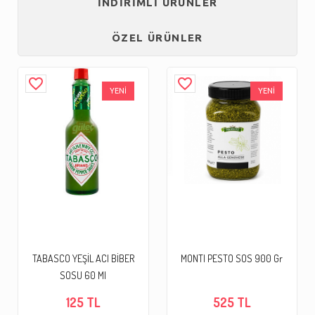
İNDİRİMLİ ÜRÜNLER
ÖZEL ÜRÜNLER
favorite_border
favorite_border
YENİ
YENİ
TABASCO YEŞİL ACI BİBER
MONTI PESTO SOS 900 Gr
SOSU 60 Ml
125 TL
525 TL