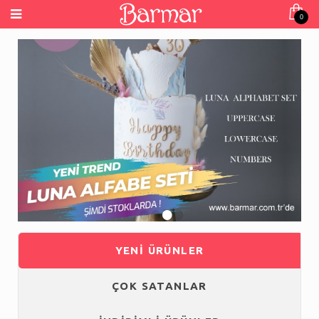
0
•
•
•
•
YENİ ÜRÜNLER
ÇOK SATANLAR