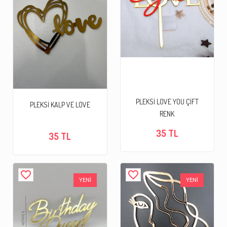
PLEKSİ LOVE YOU ÇİFT
PLEKSİ KALP VE LOVE
RENK
35 TL
35 TL
favorite_border
favorite_border
YENİ
YENİ