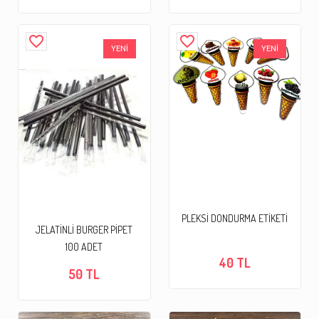
favorite_border
favorite_border
YENİ
YENİ
PLEKSİ DONDURMA ETİKETİ
JELATİNLİ BURGER PİPET
100 ADET
40 TL
50 TL