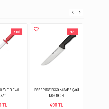
favorite_border
favorite_border
YENİ
YENİ
O EV TİPİ OVAL
PİRGE PİRGE ECCO KASAP BIÇAĞI
EPINOX BIÇAK
ASAT
NO:3 19 CM
0 TL
490 TL
1