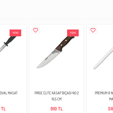
favorite_border
favorite_border
YENİ
YENİ
O OVAL MASAT
PİRGE ELİTE KASAP BIÇAĞI NO:2
PREMİUM 8 N
16,5 CM
M
 TL
910 TL
51