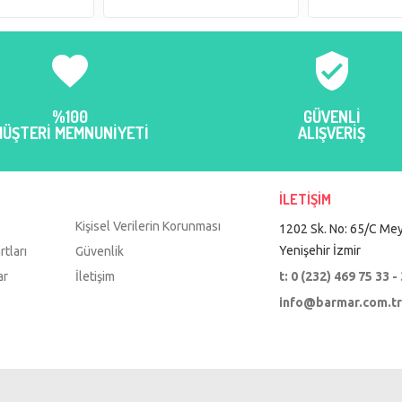
favorite
verified_user
%100
GÜVENLİ
MÜŞTERİ MEMNUNİYETİ
ALIŞVERİŞ
İLETİŞİM
Kişisel Verilerin Korunması
1202 Sk. No: 65/C Mey
Yenişehir İzmir
rtları
Güvenlik
ar
İletişim
t: 0 (232) 469 75 33 -
info@barmar.com.t