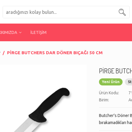
KKIMIZDA
İLETİŞİM
r
PİRGE BUTCHERS DAR DÖNER BIÇAĞI 50 CM
PİRGE BUTC
Yeni Ürün
St
Ürün Kodu:
7
Birim:
A
Butcher's Döner Bı
bırakamadıkları har