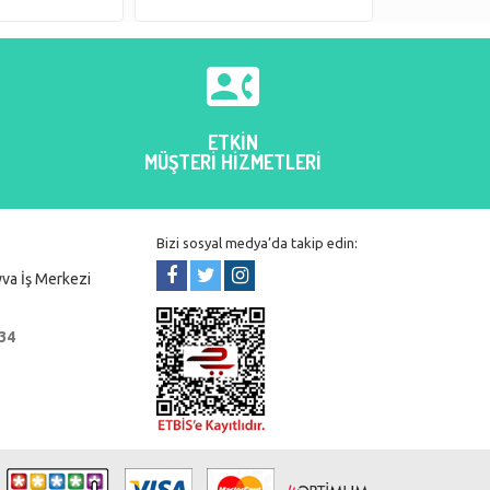

ETKİN
MÜŞTERİ HİZMETLERİ
Bizi sosyal medya’da takip edin:
va İş Merkezi
 34
r