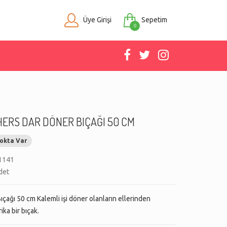
Üye Girişi
Sepetim
0
HERS DAR DÖNER BIÇAĞI 50 CM
okta Var
1141
det
çağı 50 cm Kalemli işi döner olanların ellerinden
ika bir bıçak.