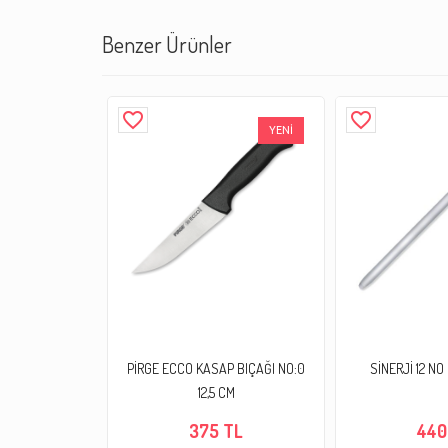
Benzer Ürünler
favorite_border
favorite_border
YENİ
PİRGE ECCO KASAP BIÇAĞI NO:0
SİNERJİ 12 N
12,5 CM
375 TL
440