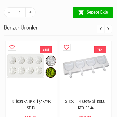
shopping_cart
Sepete Ekle
-
+
Benzer Ürünler
favorite_border
favorite_border
YENİ
YENİ
SİLİKON KALIP 8 Lİ ŞAKAYIK
STICK DONDURMA SİLİKONU-
SF-131
KEDİ C8144