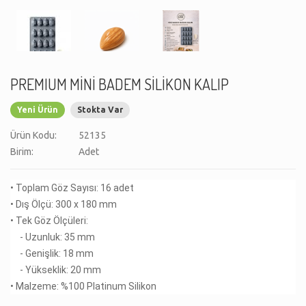
PREMIUM MİNİ BADEM SİLİKON KALIP
Yeni Ürün
Stokta Var
Ürün Kodu:
52135
Birim:
Adet
• Toplam Göz Sayısı: 16 adet
• Dış Ölçü: 300 x 180 mm
• Tek Göz Ölçüleri:
- Uzunluk: 35 mm
- Genişlik: 18 mm
- Yükseklik: 20 mm
• Malzeme: %100 Platinum Silikon