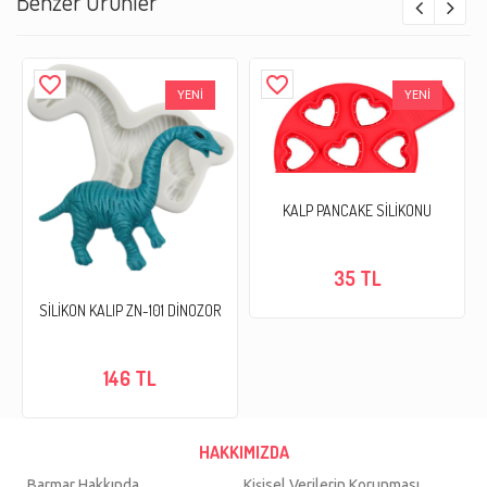
Benzer Ürünler
favorite_border
favorite_border
YENİ
YENİ
KALP PANCAKE SİLİKONU
35 TL
SİLİKON KALIP ZN-101 DİNOZOR
146 TL
HAKKIMIZDA
Barmar Hakkında
Kişisel Verilerin Korunması