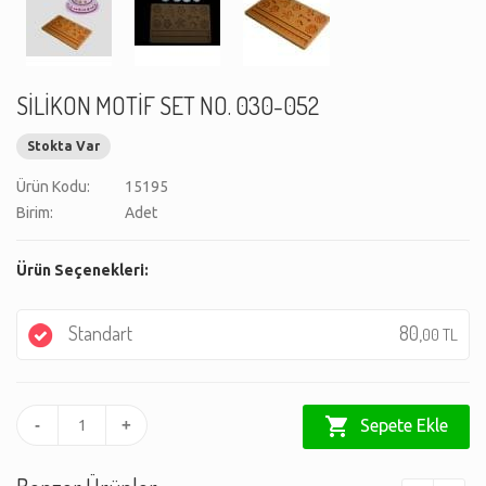
SİLİKON MOTİF SET NO. 030-052
Stokta Var
Ürün Kodu:
15195
Birim:
Adet
Ürün Seçenekleri:
Standart
80,
00 TL
shopping_cart
Sepete Ekle
-
+