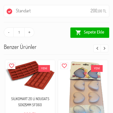
Standart
200,
00 TL
shopping_cart
Sepete Ekle
-
+
Benzer Ürünler
favorite_border
favorite_border
YENİ
YENİ
SİLİKOMART 20 Lİ NOUGATS
50X25MM SF060