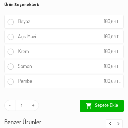
Ürün Seçenekleri:
Beyaz
100,
00 TL
Açık Mavi
100,
00 TL
Krem
100,
00 TL
Somon
100,
00 TL
Pembe
100,
00 TL
shopping_cart
Sepete Ekle
-
+
Benzer Ürünler