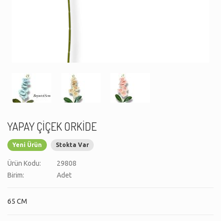
YAPAY ÇİÇEK ORKİDE
Yeni Ürün
Stokta Var
Ürün Kodu:
29808
Birim:
Adet
65 CM