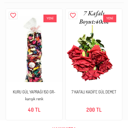
favorite_border
favorite_border
YENİ
YENİ
KURU GÜL YAPRAĞI 150 GR-
7 KAFALI KADİFE GÜL DEMET
karışık renk
40 TL
200 TL