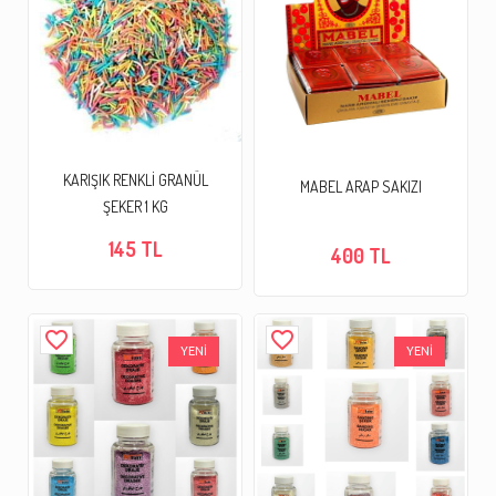
KARIŞIK RENKLİ GRANÜL
MABEL ARAP SAKIZI
ŞEKER 1 KG
145 TL
400 TL
favorite_border
favorite_border
YENİ
YENİ