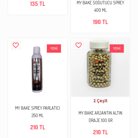
MY BAKE SOĞUTUCU SPREY
135 TL
400 ML
190 TL
favorite_border
favorite_border
YENİ
YENİ
2 Çeşit
MY BAKE SPREY PARLATICI
MY BAKE ARJANTİN ALTIN
250 ML
DRAJE 100 GR
210 TL
210 TL