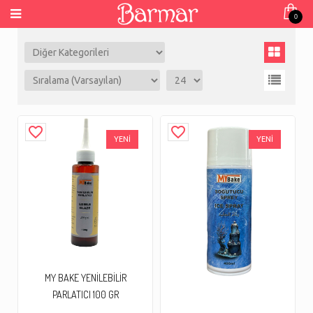
0
favorite_border
favorite_border
YENİ
YENİ
MY BAKE YENİLEBİLİR
PARLATICI 100 GR