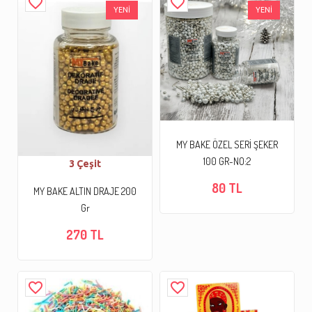
favorite_border
favorite_border
YENİ
YENİ
MY BAKE ÖZEL SERİ ŞEKER
100 GR-NO:2
3 Çeşit
80 TL
MY BAKE ALTIN DRAJE 200
Gr
270 TL
favorite_border
favorite_border