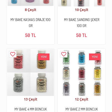
8 Çeşit
10 Çeşit
MY BAKE KASKAS DRAJE 100
MY BAKE SANDING ŞEKER
GR
100 GR
50 TL
50 TL
favorite_border
favorite_border
YENİ
YENİ
13 Çeşit
12 Çeşit
MY BAKE 4 MM BONCUK
MY BAKE 2 MM BONCUK