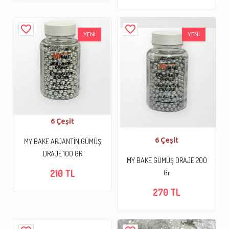
favorite_border
favorite_border
YENİ
YENİ
6 Çeşit
6 Çeşit
MY BAKE ARJANTİN GÜMÜŞ
DRAJE 100 GR
MY BAKE GÜMÜŞ DRAJE 200
210 TL
Gr
270 TL